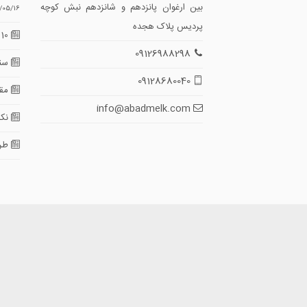
بین ارغوان پانزدهم و شانزدهم نبش کوچه
/05/16
پردیس پلاک هجده
10 گام طلایی برای تضمین امنیت معاملات
09126988298
سند
09128680040
مقای
info@abadmelk.com
نکا
طرا