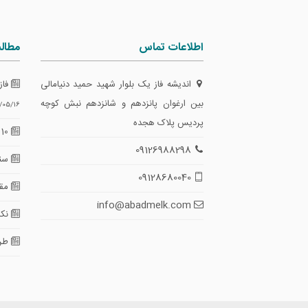
اطلاعات تماس
مطال
اندیشه فاز یک بلوار شهید حمید دنیامالی
فاز
بین ارغوان پانزدهم و شانزدهم نبش کوچه
/05/16
پردیس پلاک هجده
10 گام طلایی برای تضمین امنیت معاملات
09126988298
سند
09128680040
مقای
info@abadmelk.com
نکا
طرا