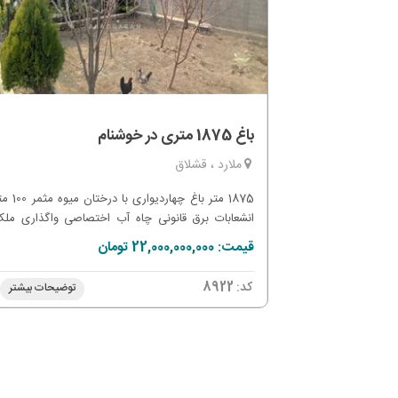
باغ 1875 متری در خوشنام
ملارد ، قشلاق
1875 متر باغ چهاردیوا
انشعابات برق قانونی چاه آب اختصاصی واگذاری ملک
صورت سند تک برگ
قیمت: 22,000,000,000 تومان
کد:
8922
توضیحات بیشتر