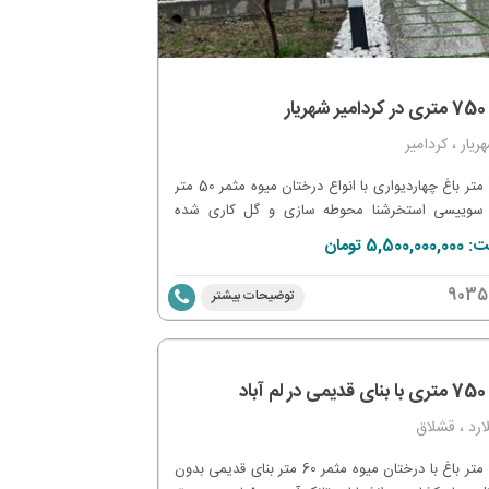
یار
ریار ، کردامیر
750 متر باغ چهاردیواری با انواع درختان میوه مثمر 50 متر
 سوییسی استخرشنا محوطه سازی و گل کاری شده
ابات آب ، برق و گاز مصرفی سهمیه آب کشاوری جهت
5,500, تومان
ری درختان واگذاری ملک به صورت سند تک برگ عرصه
ان
9035
توضیحات بیشتر
آباد
ارد ، قشلاق
750 متر باغ با درختان میوه مثمر 60 متر بنای قدیمی بدون