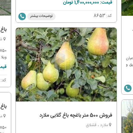
قیمت: 1,400,000,000 تومان
کد:
8653
توضیحات بیشتر
باغ 750 متری در کردامیر شهر
شه
ویلا
عیان
انشع
یق و
قیمت: 000,000
آبیا
ابت
و اعی
ی
کد:
باغ 750 متری با بنای قدیمی در لم 
فروش 500 متر باغچه باغ گلابی ملارد
مل
ملارد ، قشلاق