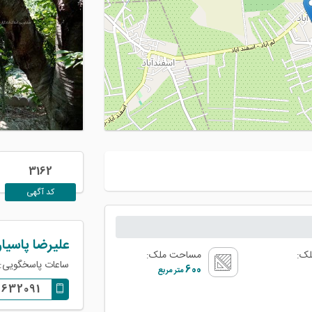
3162
کد آگهی
علیرضا پاسیار
لک:
مساحت ملک:
ساعات پاسخگویی: 09:00 الی 0:00
600
متر مربع
6632091