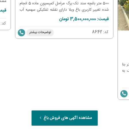
500 متر باغچه سند تک برگ مراحل کمیسیون ماده 5 انجام
و گا
شده تغییر کاربری باغ ویلا دارای نقشه تفکیکی سهمیه آب
قیمت: 000,000
درخت
کشاورزی سرمایه گذاری
قیمت: 3,500,000,000 تومان
کد:
کد:
8642
توضیحات بیشتر
ری با درختان میوه مثمر 100 متر بنا
 به
مشاهده آگهی های فروش باغ