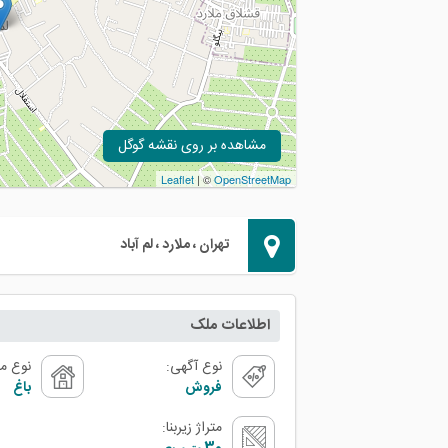
مشاهده بر روی نقشه گوگل
Leaflet
| ©
OpenStreetMap
تهران ، ملارد ، لم آباد
اطلاعات ملک
نوع آگهی:
نوع م
فروش
باغ
متراژ زیربنا: