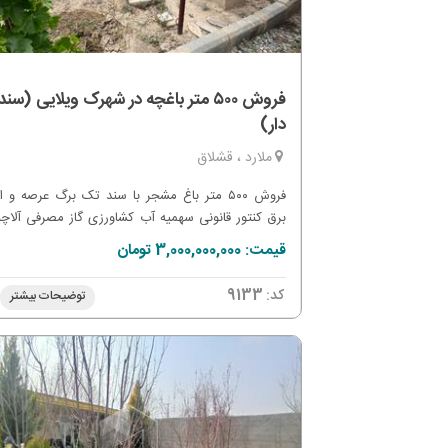
فروش ۵٠٠ متر باغچه در شهرک ویلایی (سند
دار)
ملارد ، قشلاق
فروش ۵٠٠ متر باغ مشجر با سند تک برگ عرصه و ا
برق کنتور قانونی سهمیه آب کشاورزی گاز مصرفی آلاچ
محوطه سازی شده دارای رأی تبرئه از جهاد کشاورزی ب
قیمت: 3,000,000,000 تومان
تغییر کاربری های ک انجام شده است داخل شهرک ویلای
کد:
9133
توضیحات بیشتر