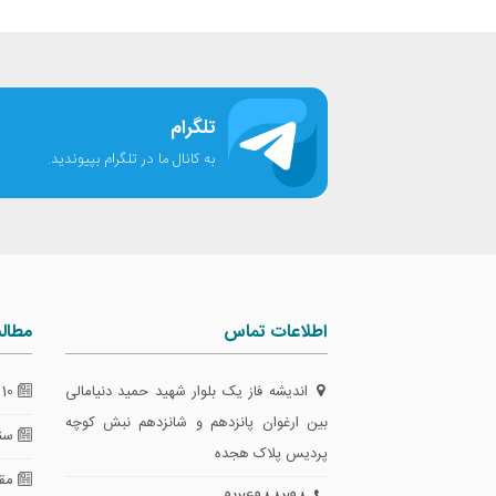
تلگرام
به کانال ما در تلگرام بپیوندید.
اطلاعات تماس
مطال
اندیشه فاز یک بلوار شهید حمید دنیامالی
10 گام طلایی برای تضمین امنیت معاملات
بین ارغوان پانزدهم و شانزدهم نبش کوچه
سند
پردیس پلاک هجده
مقای