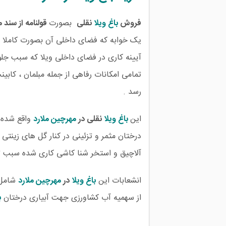
فروش
باغ ویلا
نقلی
بصورت
قولنامه از سند 
یک خوابه که فضای داخلی آن بصورت کاملا 
آیینه کاری در فضای داخلی ویلا که سبب ج
تمامی امکانات رفاهی از جمله مبلمان ، کابین
رسد .
این
باغ ویلا
نقلی در
مهرچین
ملارد
واقع شده و به مساحت
درختان مثمر و تزئینی در کنار گل های زینت
آلاچیق و استخر شنا کاشی کاری شده سبب
انشعابات این
باغ ویلا
در
مهرچین
ملارد
شامل 
از سهمیه آب کشاورزی جهت آبیاری درختان
ب