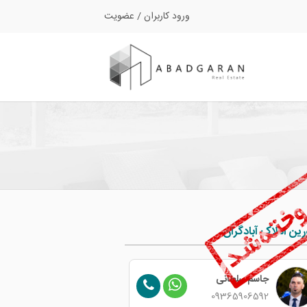
ورود کاربران
/
عضویت
ین املاک آبادگران
جاسم سلطانی
فرخ بروشکی
09357245277
09365906592