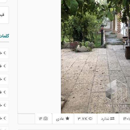
قی
کلمات
خر
ف
خر
ف
خ
خر
ندارد
3.7K
عادی
14