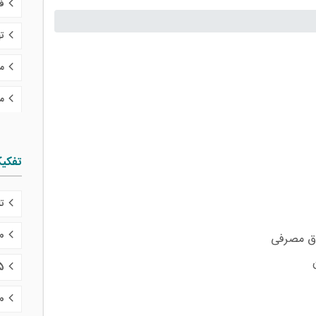
ف
ت
مل
م
تفکی
تا 10 میلی
10 تا 15 می
ن
15 تا 20 
20 تا 30 