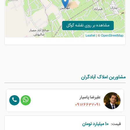
مشاهده بر روی نقشه گوگل
Leaflet
| ©
OpenStreetMap
مشاورین املاک آبادگران
علیرضا پاسیار
09126632091
10 میلیارد تومان
قیمت: