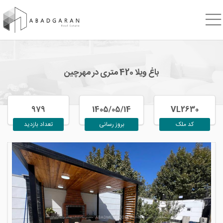
باغ ویلا 420 متری در مهرچین
979
1405/05/14
VL2630
کد ملک
بروز رسانی
تعداد بازدید