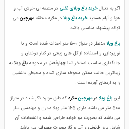
اگر به دنبال
خرید باغ ویلای نقلی
در منطقه ای خوش آب و
هوا و آرام هستید
خرید باغ ویلا
در
ملارد
منطقه
مهرچین
می
تواند پیشنهاد مناسبی باشد .
باغ ویلا
مدنظر در متراژ 500 متر احداث شده است و با
نورپردازی و استفاده از گل های زینتی در کنار درختان و
جایگذاری مناسب استخر شنا
چهارفصل
در محوطه
باغ ویلا
به
زیباترین حالت ممکن محوطه سازی شده و محیطی دلنشین
را به ارمغان آورده است .
این
باغ ویلا
در
مهرچین
ملارد
که طبق موارد ذکر شده در متراژ
500 متر می باشد دارای 145 متر ویلا مدرن و مهندسی ساز
می باشد که بصورت دو خوابه طراحی شده و انشعابات آن
شامل برق
قانونی
و آب و گاز بصورت
مصرفی
می باشد .