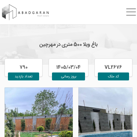
باغ ویلا 500 متری در مهرچین
790
1405/03/04
VL2676
کد ملک
بروز رسانی
تعداد بازدید