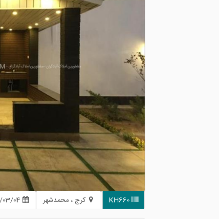
KH660
کرج ، محمدشهر
1405/03/04