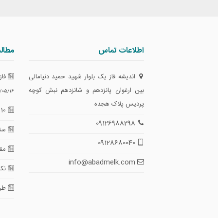
اطلاعات تماس
مطال
اندیشه فاز یک بلوار شهید حمید دنیامالی
فاز
بین ارغوان پانزدهم و شانزدهم نبش کوچه
/05/16
پردیس پلاک هجده
10 گام طلایی برای تضمین امنیت معاملات
09126988298
سند
09128680040
مقای
info@abadmelk.com
نکا
طرا