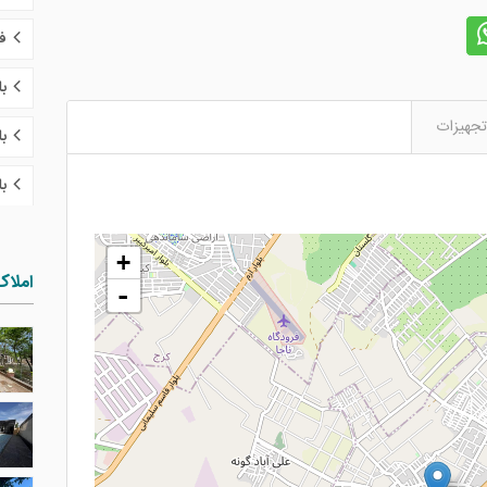
ف
ب
تجهیزات
با
با
+
املاک
-