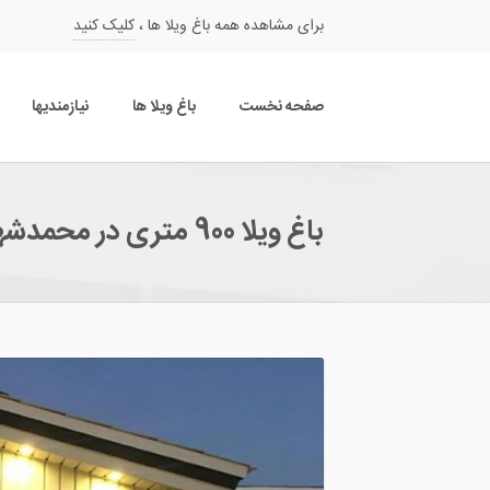
برای مشاهده همه باغ ویلا ها ،
کلیک کنید
صفحه نخست
باغ ویلا ها
نیازمندیها
باغ ویلا 900 متری در محمدشهر
سارا آرام
علیرضا پاسیار
09126632091
09304642917