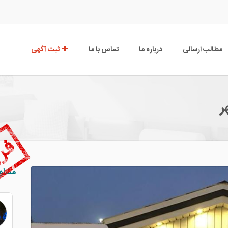
مطالب ارسالی
درباره ما
تماس با ما
ثبت آگهی
مشاور
علیرضا ساسانیان
09028729492