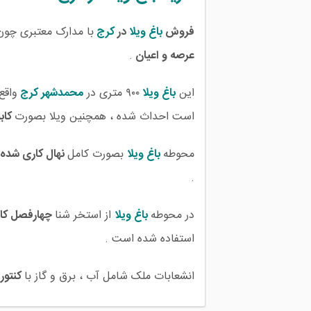
فروش
باغ ویلا
در
کرج
با مدارک معتبری چو
عرصه و اعیان
.
این
باغ ویلا
۹۰۰ متری در
محمدشهر
کرج
واقع
است احداث شده ، همچنین ویلا بصورت
کاب
محوطه
باغ ویلا
بصورت کامل
نهال کاری شده
.
در محوطه
باغ ویلا
از استخر شنا
چهارفصل کاش
استفاده شده است .
انشعابات ملک شامل آب ، برق و گاز با
کنتور 