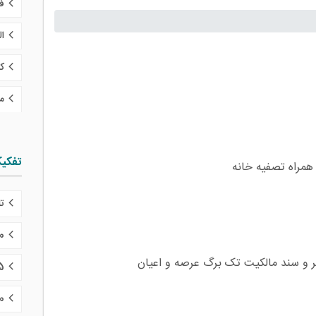
ف
ال
ک
م
تفکی
همراه تصفیه خانه
تا 10 میلی
10 تا 15 می
15 تا 20 
20 تا 30 