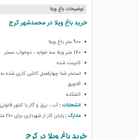
توضیحات باغ ویلا
خرید باغ ویلا در محمدشهر کرج
900 متر باغ ویلا
170 متر ویلا سه خوابه ، دوخواب مستر
کابینت شده
استخر شنا چهارفصل کاشی کاری شده به 
آلاچیق
آتشکده
انشعابات :
آب ، برق و گاز با کنتور قانونی
مدارک :
پایان کار از شهرداری برای ۲۸۰ متر و سند مالکیت‌ تک برگ عرصه و اعیان
خرید باغ ویلا در کرج