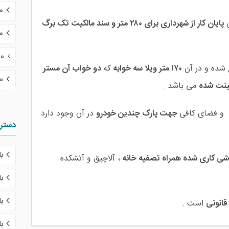
30 تا 0
ن
پایان کار از شهرداری برای ۲۸۰ متر و سند مالکیت‌ تک برگ
50 تا 70
70 تا 100 میلیارد تومان
 شده و در آن
۱۷۰ متر ویلا سه خوابه
که
دو خواب آن مستر
100 میلی
ینت شده
می باشد .
و فضای کافی
جهت پارک چندین خودرو
در آن وجود دارد
دستر
ب
ی کاری شده همراه تصفیه خانه
، آلاچیق و آتشکده
ب
با
قانونی
است .
ب