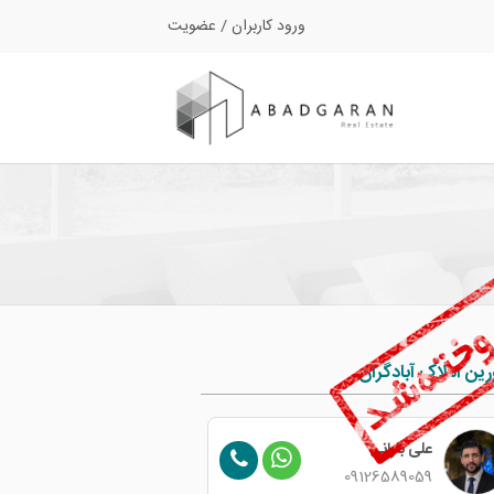
ورود کاربران
/
عضویت
ین املاک آبادگران
ایمان نخعی
علی بارانی
09126589059
09907344765