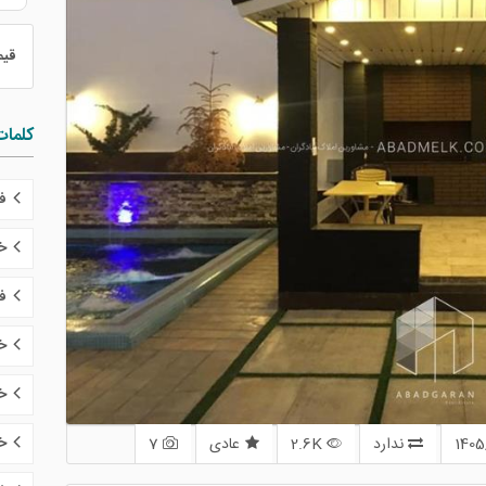
قی
کلمات
ف
خر
ف
خ
خ
خر
ندارد
2.6K
عادی
7