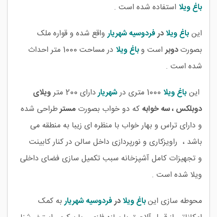
باغ ویلا
استفاده شده است .
این
باغ ویلا
در
فردوسیه
شهریار
واقع شده و قواره ملک
بصورت
دوبر
است و
باغ ویلا
در مساحت 1000 متر احداث
شده است .
این
باغ ویلا
1000 متری در
شهریار
دارای 200 متر
ویلای
دوبلکس ، سه خوابه
که دو خواب بصورت
مستر
طراحی شده
و دارای تراس و بهار خواب با منظره ای زیبا به منطقه می
باشد ، راویزکاری و نورپردازی داخل سالن در کنار کابینت
و تجهیزات کامل آشپزخانه سبب تکمیل سازی فضای داخلی
ویلا شده است .
محوطه سازی این
باغ ویلا
در
فردوسیه
شهریار
به کمک