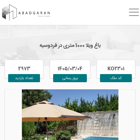
باغ ویلا 1000 متری در فردوسیه
2973
1405/03/04
KO2301
کد ملک
بروز رسانی
تعداد بازدید