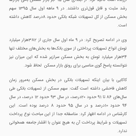
ارزنده است تاکید کرد: از ابتدای سال 95 ‌جز بازار مسکن باقی بازارها
رشد مثبت و قابل قول‌تری داشتند. در 9 ماهه اول سال 1395 سهم
بخش مسکن از کل تسهیلات شبکه بانکی حدود 8درصد کاهش داشته
است.
وی در ادامه تصریح کرد: در 9 ماه اول سال جاری از 382هزار میلیارد
تومان انواع تسهیلات پرداختی از سوی بانک‌ها به بخش‌های مختلف تنها
34هزار میلیارد تومان به بخش مسکن سرازیر شده که این میزان نیز
نتوانسته پاسخ گوی مناسبی برای رونق بازار مسکن لحاظ شود.
کاکایی با بیان اینکه تسهیلات بانکی در بخش مسکن به‌مرور زمان
کاهش فاحشی داشته است گفت: سهم مسکن از تسهیلات بانکی طی
سال‌های 86 تا 91 حدود 20درصد، در سال 93 حدود 12 درصد، در سال
94 حدود 10درصد و در سال 95 حدود 8 درصد بوده است. این
کارشناس در ادامه اظهار کرد: متاسفانه جدا از این مباحث نوع پرداخت
تسهیلات و شرایط پرداخت آن به‌ هیچ‌ عنوان با اقشار جامعه همخوانی
ندارد.