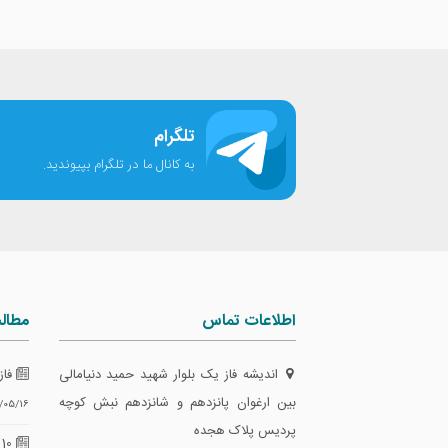
تلگرام
به کانال ما در تلگرام بپیوندید.
اطلاعات تماس
مطال
اندیشه فاز یک بلوار شهید حمید دنیامالی
فاز
بین ارغوان پانزدهم و شانزدهم نبش کوچه
/05/16
پردیس پلاک هجده
10 گام طلایی برای تضمین امنیت معاملات