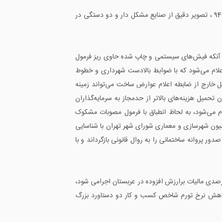
روزنامه دنیای اقتصاد به موانع پنهان رشد عادلانه، حذف رقیب از بازار سفر، تغییر محور رشد نقدینگی ، منتشر شدن گزارش تفریغ بودجه 94 ، تصویر دقیق از صنایع مشکل دار و دو دستگی در
ی آنکه فیش‌های سیستمی و چاپ شده حاوی ریز فرمول
لام می‌شود که با ضوابط بالادست شهرداری و خطوط
ارج از ضابطه اعلام عوارض ساخت می‌تواند زمینه
حمیل هزینه‌های بالاتر از حدمجاز به سرمایه‌گذاران
لام می‌شود، به لحاظ انطباق با فرمول مصوبات مشکوک
ون شهرسازی و معماری شورای شهر تهران با شناسایی
پروانه ساختمانی را به روال قانونی بازگرداند و با
ادی روزنامه ایران نیز به مهمترین آسیب مبارزه با فساد، برخورد سیاسی است، ورود 2 فروند ایرباس جدید تا ماه آینده، نرخ 5 درصدی مالیات برارزش افزوده در عربستان اجرامی شود،
نامه تسعیر ارز ابلاغ شد و کاهش نرخ تورم شاخص کسب و کار دو دستاورد بزرگ