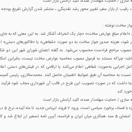
ه سازی / حمایت سهامدار عمده، کلید آرامش بازار است
واز ساخت نوشته :
نی «اعلام مبلغ عوارض ساخت» دچار یک انحراف آشکار شد. به این معنی که به جا
 شود، هزینه صدور جواز ساخت به دو صورت «شفاهی» یا «فاکتورهای دستی» اع
 مصوب مراجع فرادست محسوب می‌شود. به گفته اعضای شورای شهر این دو شکل خ
 باشد؛ چراکه مستند به فرمول مصوب محاسبه عوارض ساخت نیست، بنابراین امکان ت
عوامل اجرایی به‌صورت شفاهی اعلام می‌کنند یا ارقامی که در فیش‌های دستی اع
ت نسبت به محاسبه آن طبق ضوابط اطمینان حاصل کنند. محمدسالاری، رئیس کمیسی
ا داشت که در صورت تصویب این طرح در قالب آن شهرداری مجاب شود فرآیند صدور 
ورد کند.
ه سازی / حمایت سهامدار عمده، کلید آرامش بازار است
گروه اقتص
افتتاح طرح های صنعتی جدید البرز با حضور روحانی، امضای 5 سند همکاری میان ایران و فرانسه، آیین 