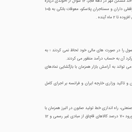
آیین نامه تسعیر ارز ابلاغ شد، ساخت 12 پالایشگاه جدید نفت در ایران، وزیر راه در پی کارنامه سازی که اشاره دارد به واگذاری 23 هزار واحد مسکن مهر در دهه فجر، 12 سوال از آخوندی درباره
سانحه ریلی هفت خوان، تورم 10 درصدی در سال آینده، قرارداد بوئینگ با ایران زیر تیغ قانون جدید ترامپ، شرایط واگذاری مغازه به سرقفلی داران و مستاجران پلاسکو، معوقات بانکی به 105
ول را در صورت های مالی خود لحاظ نمی کردند ؛ به
کرد آن به حساب درآمد منظور می کردند.
تواند به آرامش بازار همزمان با بازگشایی نمادهای
ن تغییرات قیمت سهام در بورس تهران و تاکید وزاری خارجه ایران و فرانسه بر اجرای کامل
صنعتی، راه اندازی خط تولید صابون در البرز همزمان با
سفر رئیس جمهور، توسعه کشور در گرو حمایت از بخش خصوصی، علت توقف پرداخت تسهیلات در 6 بانک بورسی و دولتی اعلام شد، ورود 70 درصد کالاهای قاچاق از مبادی غیر رسمی و 12