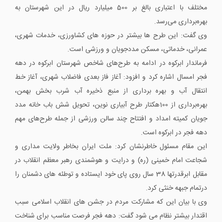
مختلف با اعتباری بالغ بر 500 میلیارد ریال در این شهرستان به
بهره‌برداری می‌رسد.
وی گفت:‌ این طرح ها بیشتر در حوزه های کشاورزی، خدمات شهری،
عمرانی، خدماتی، مسکن مددجویان و ورزشی است.
فرماندار ابرکوه در ادامه به طرح‌های شاخص شهرستان ابرکوه در دهه
فجر امسال اشاره کرد و افزود: آغاز فاز بعدی فاضلاب شهری، آغاز خط
انتقال آب و بهره برداری از منبع ذخیره آب شرب بخش بهمن،
بهره‌برداری از 100هکتار طرح آبیاری نوین، تحویل شش باب خانه مدد
جویان کمیته امداد و افتتاح چند سالن ورزشی از جمله طرح‌های مهم
دهه فجر در ابرکوه است.
این مقام مسئول خاطرنشان کرد: ملت ایران بخاطر ولایت مداری و
شجاعت امام خمینی (ره) و درایت و هوشمندی رهبر معظم انقلاب در
مقابل ابرقدرتها 38 سال روی پای خود ایستاده و توطئه های دشمنان را
درتمام جبهه خنثی کرد.
وی با بیان این که مشارکت مردم در جشن های انقلاب اسلامی سبب
اقتدار بیشتر نظام می شود گفت: دهه فجر فرصت مناسب برای شناخت