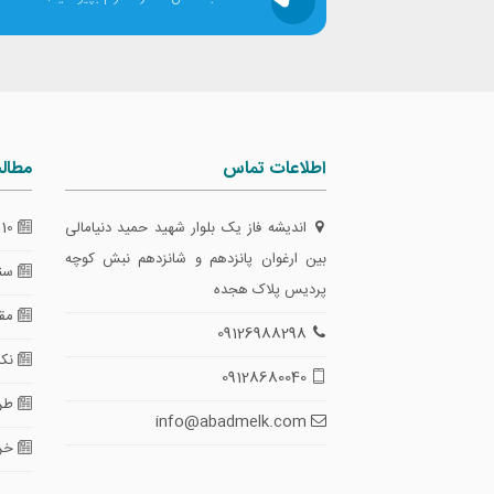
اطلاعات تماس
مطال
اندیشه فاز یک بلوار شهید حمید دنیامالی
10 گام طلایی برای تضمین امنیت معاملات
بین ارغوان پانزدهم و شانزدهم نبش کوچه
سند
پردیس پلاک هجده
مقای
09126988298
نکا
09128680040
طرا
info@abadmelk.com
خری