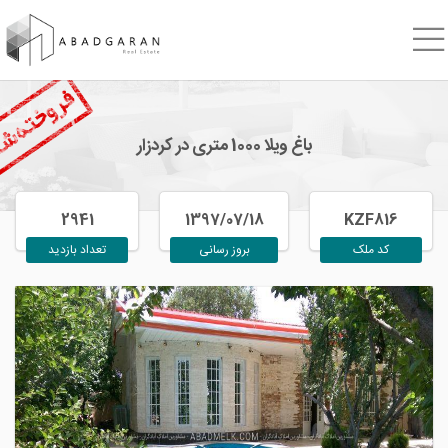
باغ ویلا 1000 متری در کردزار
2941
1397/07/18
KZF816
کد ملک
بروز رسانی
تعداد بازدید