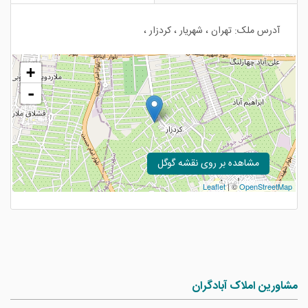
آدرس ملک: تهران ، شهریار ، کردزار ،
+
-
مشاهده بر روی نقشه گوگل
Leaflet
| ©
OpenStreetMap
مشاورین املاک آبادگران