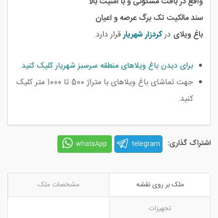
واقع در بافت مسکونی و با امنیت بالا
سند مالکیت تک برگ عرصه و اعیان
باغ ویلای
در
کردزار
شهریار
قرار دارد.
برای ديدن باغ ويلاهای منطقه سرسبز شهریار کليک کنيد.
جهت تماشای باغ ويلاهای با متراژ 500 تا 1000 متر کليک
کنيد.
اشتراک گذاری:
telegram
whatsApp
ملک بر روی نقشه
مشخصات ملک
تجهیزات