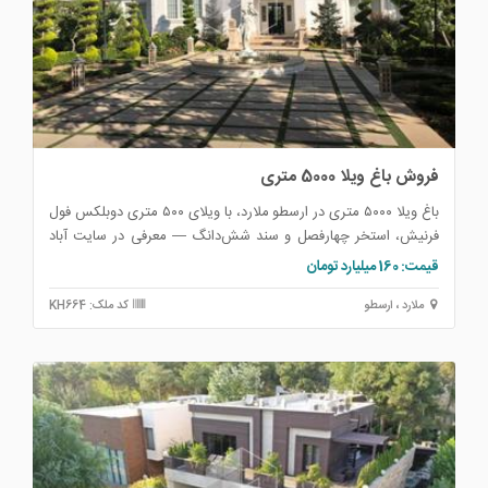
فروش باغ ویلا 5000 متری
باغ ویلا ۵۰۰۰ متری در ارسطو ملارد، با ویلای ۵۰۰ متری دوبلکس فول
فرنیش، استخر چهارفصل و سند شش‌دانگ — معرفی در سایت آباد
ملک توسط دفتر آبادگران.
قیمت: 160 میلیارد تومان
ملارد ، ارسطو
کد ملک: KH664