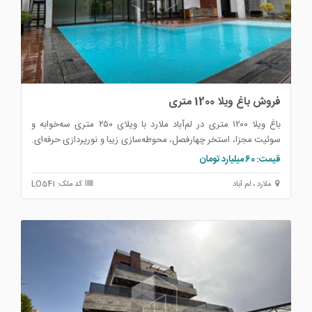
فروش باغ ویلا 1200 متری
باغ ویلا ۱۲۰۰ متری در لم‌آباد ملارد با ویلای ۲۵۰ متری سه‌خوابه و
سوئیت مجزا، استخر چهارفصل، محوطه‌سازی زیبا و نورپردازی حرفه‌ای.
این ملک لوکس با سند تک‌برگ و انشعابات کامل، توسط مجموعه
قیمت: 60 میلیارد تومان
آبادگران در سایت آباد ملک برای فروش ارائه شده است.
ملارد ، لم آباد
کد ملک: LO541