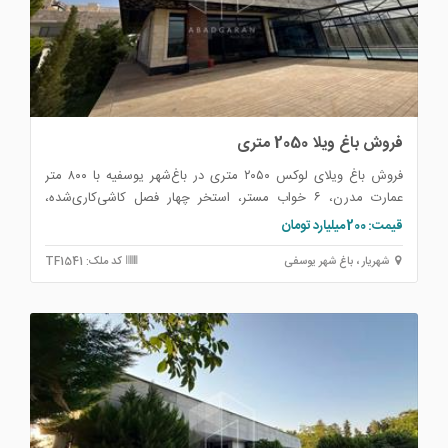
فروش باغ ویلا 2050 متری
فروش باغ ویلای لوکس ۲۰۵۰ متری در باغ‌شهر یوسفیه با ۸۰۰ متر
عمارت مدرن، ۶ خواب مستر، استخر چهار فصل کاشی‌کاری‌شده،
آسانسور، روف گاردن، سالن دنس، انشعابات قانونی، جواز ساخت و
قیمت: 200 میلیارد تومان
پایان کار شهرداری.
شهریار ، باغ شهر یوسفی
کد ملک: TF1541