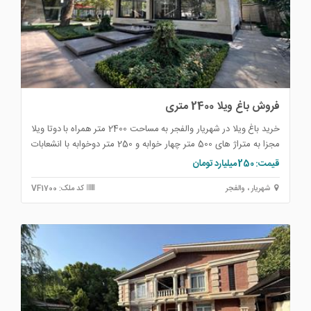
فروش باغ ویلا 2400 متری
خرید باغ ویلا در شهریار والفجر به مساحت 2400 متر همراه با دوتا ویلا
مجزا به متراژ های 500 متر چهار خوابه و 250 متر دوخوابه با انشعابات
قانونی که بصورت سند شش دانگ عرصه و اعیان واگذار می شود .
قیمت: 250 میلیارد تومان
شهریار ، والفجر
کد ملک: VF1700