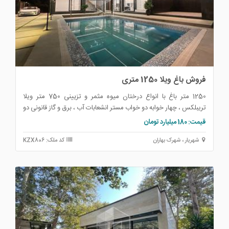
فروش باغ ویلا 1250 متری
1250 متر باغ با انواع درختان میوه مثمر و تزیینی 750 متر ویلا
تریبلکس ، چهار خوابه دو خواب مستر انشعابات آب ، برق و گاز قانونی دو
عدد استخرشنا یکی سرپوشیده چهارفصل و دیگری روباز مجهز به تصفیه
قیمت: 180 میلیارد تومان
خانه پایان کار شهرداری واگذاری ملک بصورت سند شش دانگ تک برگ
شهریار ، شهرک بهاران
کد ملک: KZX806