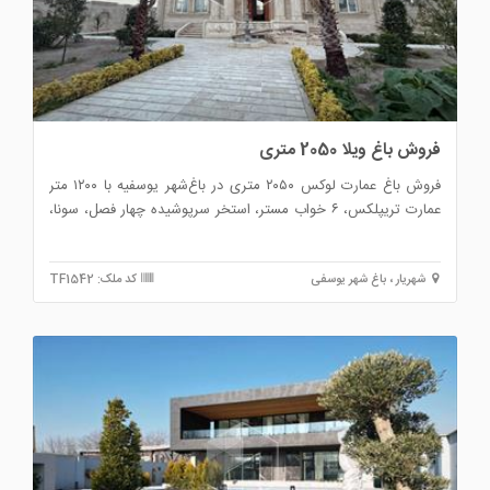
فروش باغ ویلا 2050 متری
فروش باغ عمارت لوکس ۲۰۵۰ متری در باغ‌شهر یوسفیه با ۱۲۰۰ متر
عمارت تریپلکس، ۶ خواب مستر، استخر سرپوشیده چهار فصل، سونا،
جکوزی، آسانسور، روف گاردن، سالن دنس، جواز ساخت، پایان کار و
انشعابات قانونی.
شهریار ، باغ شهر یوسفی
کد ملک: TF1542