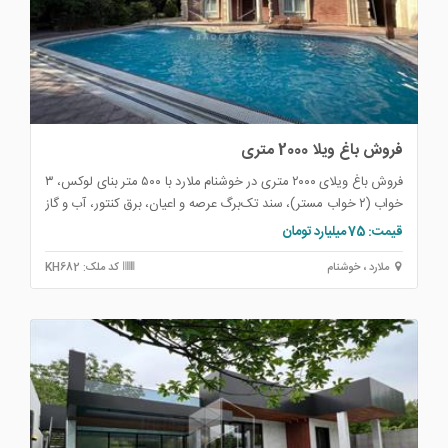
فروش باغ ویلا 2000 متری
فروش باغ ویلای ۲۰۰۰ متری در خوشنام ملارد با ۵۰۰ متر بنای لوکس، ۳
خواب (۲ خواب مستر)، سند تک‌برگ عرصه و اعیان، برق کنتور، آب و گاز
مصرفی، داخل مجموعه ویلایی؛ گزینه‌ای عالی برای سکونت و
قیمت: 75 میلیارد تومان
سرمایه‌گذاری.
ملارد ، خوشنام
کد ملک: KH682