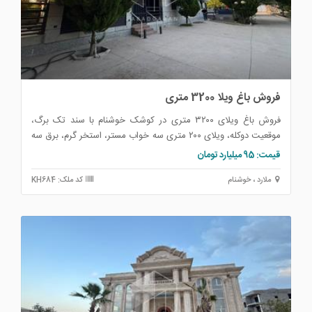
فروش باغ ویلا 3200 متری
فروش باغ ویلای ۳۲۰۰ متری در کوشک خوشنام با سند تک برگ،
موقعیت دوکله، ویلای ۲۰۰ متری سه خواب مستر، استخر گرم، برق سه
فاز، آب و گاز شهری، آب کشاورزی دائمی، سرایداری، آلاچیق و زمین
قیمت: 95 میلیارد تومان
والیبال ساحلی.
ملارد ، خوشنام
کد ملک: KH684