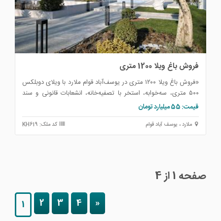
فروش باغ ویلا 1200 متری
«فروش باغ ویلا ۱۲۰۰ متری در یوسف‌آباد قوام ملارد با ویلای دوبلکس
۵۰۰ متری، سه‌خوابه، استخر با تصفیه‌خانه، انشعابات قانونی و سند
تک‌برگ عرصه و اعیان – در سایت آبادملک»
قیمت: 55 میلیارد تومان
ملارد ، یوسف آباد قوام
کد ملک: KH619
صفحه 1 از 4
2
3
4
»
1