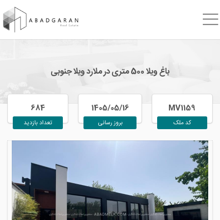
باغ ویلا 500 متری در ملارد ویلا جنوبی
684
1405/05/16
MV1159
کد ملک
بروز رسانی
تعداد بازدید