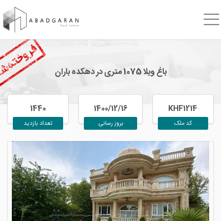
باغ ویلا 1075 متری در دهکده باران
1440
1400/12/16
KHF1214
کد ملک
بروز رسانی
تعداد بازدید