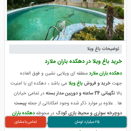
توضیحات باغ ویلا
خرید باغ ویلا در دهکده باران ملارد
دهکده باران
ملارد
منطقه ای ویلایی نشین و فوق العاده
جهت
خرید و فروش
باغ ویلا
می باشد ، دهکده ای با امنیت
بالا
نگهبانی 24 ساعته و دوربین مدار بسته
در تمامی خیابان
ها . علاوه بر موارد ذکر شده وجود امکاناتی از جمله
پیست
دوچرخه سواری و محیط بازی کودک
در محوطه
دهکده باران
25 میلیارد تومان
تماس با مشاور
ملارد
سبب دیده شدن
باغ ویلا
های منطقه شده و به همین