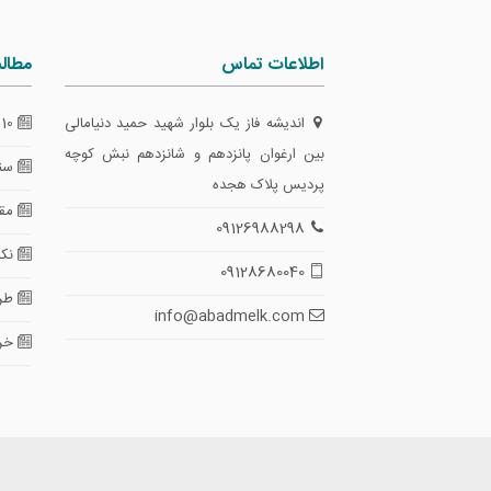
اطلاعات تماس
مطال
اندیشه فاز یک بلوار شهید حمید دنیامالی
10 گام طلایی برای تضمین امنیت معاملات
بین ارغوان پانزدهم و شانزدهم نبش کوچه
سند
پردیس پلاک هجده
مقای
09126988298
نکا
09128680040
طرا
info@abadmelk.com
خری