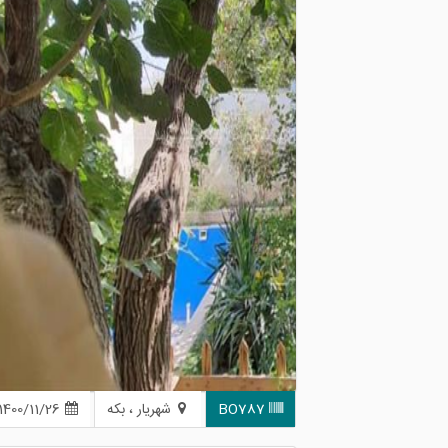
BO787
شهریار ، بکه
1400/11/26