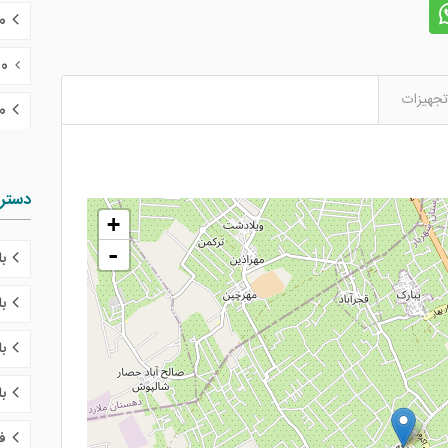
50 تا 70
70 تا 100 میلیارد تومان
تجهیزات
100 میلی
دستر
+
-
ب
ب
با
ب
ف