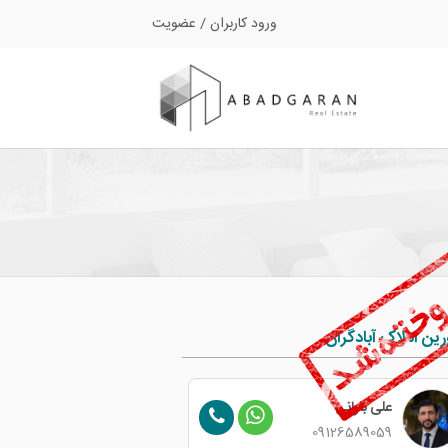
ورود کاربران
/
عضویت
ین املاک آبادگران
ایمان نخعی
علی بارانی
09126589059
09907344765