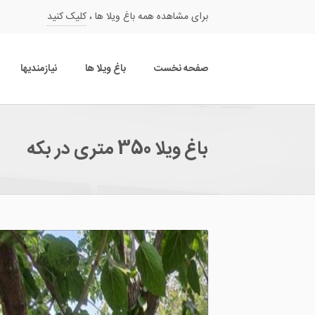
برای مشاهده همه باغ ویلا ها ،
کلیک کنید
صفحه نخست
باغ ویلا ها
نیازمندیها
باغ ویلا 350 متری در بکه
سارا آرام
علیرضا پاسیار
09126632091
09304642917