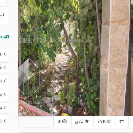
قی
کلمات
ف
ف
با
با
با
ت
1.7K
عادی
14