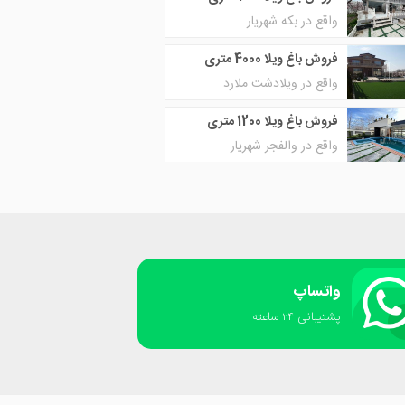
واقع در بکه شهریار
فروش باغ ویلا 4000 متری
واقع در ویلادشت ملارد
فروش باغ ویلا 1200 متری
واقع در والفجر شهریار
واتساپ
پشتیبانی ٢۴ ساعته