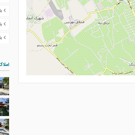
ب
با
با
املاک