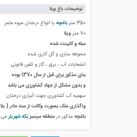
توضیحات باغ ویلا
350 متر
باغچه
با انواع درختان میوه مثمر
70 متر
ویلا
مبله و کابینت شده
محوطه سازی و گل کاری شده
انشعابات آب ، برق ، گاز و تلفن قانونی
بنای مذکور برای قبل از سال 1370 بوده
و بدون مشکل از جهاد کشاورزی می باشد
سهمیه آب کشاورزی جهت آبیاری درختان
واگذاری ملک بصورت وکالت از سند مادر ( بل
باغچه
مذکور در
منطقه سرسبز
بکه
شهریار
می ب