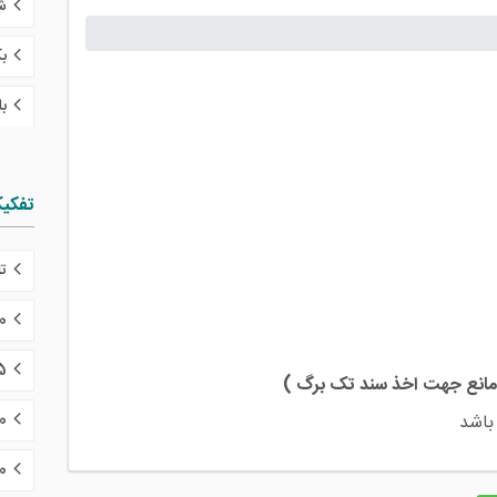
ش
ب
ب
تفکی
تا 10 میلی
10 تا 15 می
15 تا 20 
امانع جهت اخذ سند تک برگ )
20 تا 30 
اشد
30 تا 0