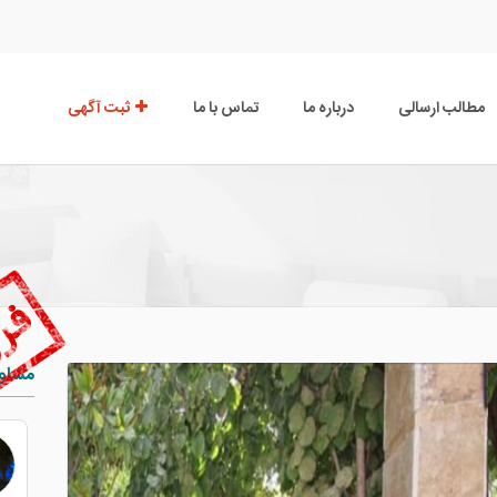
مطالب ارسالی
درباره ما
تماس با ما
ثبت آگهی
مشاور
علیرضا ساسانیان
09028729492