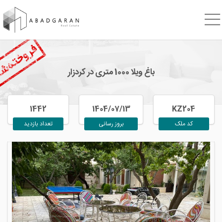
باغ ویلا 1000 متری در کردزار
1442
1404/07/13
KZ204
کد ملک
بروز رسانی
تعداد بازدید