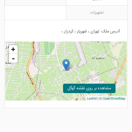
تجهیزات
آدرس ملک: تهران ، شهریار ، کردزار ،
+
-
مشاهده بر روی نقشه گوگل
Leaflet
| ©
OpenStreetMap