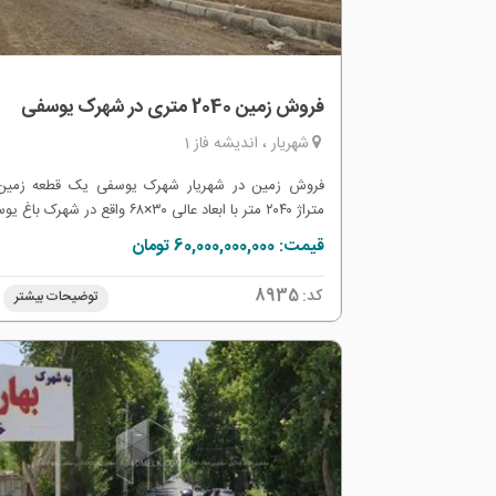
فروش زمین 2040 متری در شهرک یوسفی
شهریار ، اندیشه فاز 1
فروش زمین در شهریار شهرک یوسفی یک قطعه زمین
متراژ ۲۰۴۰ متر با ابعاد عالی ۳۰×۶۸ واقع در شهرک ب
انشعابات کامل شهری آب برق و گاز و چاه آب اختص
قیمت: 60,000,000,000 تومان
عمیق و قانونی قابلیت اخذ جواز ساخت 1000م
دو گیت ورودی و نگهبانی 24 ساعته دارای سند ش
کد:
8935
توضیحات بیشتر
عرصه و اعیان انتقال قطعی به نام خریدار