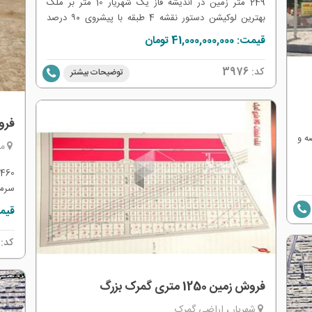
249 متر زمین در اندیشه فاز یک شهریار 10 متر بر ملک
بهترین لوکیشن دستور نقشه 4 طبقه با پیشروی ۹۰ درصد
قابلیت ساخت ۴ طبقه روبروی فرهنگسرا
قیمت: 41,000,000,000 تومان
کد:
3976
توضیحات بیشتر
فروش 2460 متر ز
گ عرصه و
مل
سرما
سر 
قیمت: 00,000
کد:
فروش زمین 1250 متری گمرک بزرگ
شهریار ، اراضی گمرک