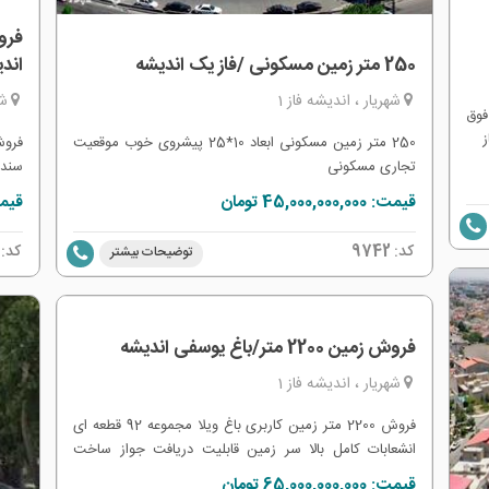
250 متر زمین مسکونی /فاز یک اندیشه
اند
شهریار ، اندیشه فاز 1
شه
فوق
250 متر زمین مسکونی ابعاد 10*25 پیشروی خوب موقعیت
تجاری مسکونی
سند 
قیمت: 45,000,000,000 تومان
قیمت: 000,000
کد:
9742
کد:
توضیحات بیشتر
فروش زمین 2200 متر/باغ یوسفی اندیشه
شهریار ، اندیشه فاز 1
فروش 2200 متر زمین کاربری باغ ویلا مجموعه 92 قطعه ای
انشعابات کامل بالا سر زمین قابلیت دریافت جواز ساخت
مجموعه فوق العاده خاص با دسترسی عالی
قیمت: 65,000,000,000 تومان