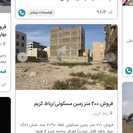
کد:
9814
توضیحات بیشتر
بهار
سند شش
شه
دریافت
قیمت: 00,000
کد:
فروش 200 متر زمین مسکونی/رباط کریم
رباط کریم ،
فروش 200 متر زمین مسکونی ابعاد 10*20 سند شش دانگ
جواز باطله (قابل تمدید) اطراف ساخته شده 4 طبقه