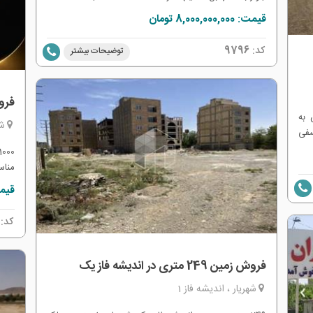
قیمت: 8,000,000,000 تومان
کد:
9796
توضیحات بیشتر
فروش 1000 متر زمین
 به
شه
اغ یوسفی
اصی
تر تریپلکس با
مناس
ش دانگ
قیمت: 000,000
کد:
فروش زمین 249 متری در اندیشه فاز یک
شهریار ، اندیشه فاز 1