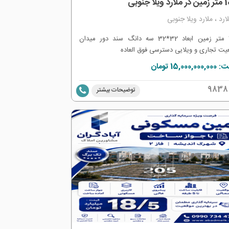
یلا جنوبی
ارد ، ملارد ویلا جنوبی
1000 متر زمین ابعاد 32*32 سه دانگ سند دور میدان
یت تجاری و ویلایی دسترسی فوق العاده
15,000, تومان
9838
توضیحات بیشتر