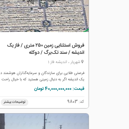
فروش استثنایی زمین ۲۵۰ متری / فاز یک
اندیشه / سند تک‌برگ / دوکله
شهریار ، اندیشه فاز 1
فرصتی طلایی برای سازندگان و سرمایه‌گذاران هوشمند در 
یک اندیشه اگر به دنبال زمینی هستید که با خیال راحت و
کوتاه‌ترین زمان، فرآیند جواز ساخت آن طی شود، این 
قیمت: 40,000,000,000 تومان
انتخاب اول شماست: متراژ: ۲۵۰ متر مربع لوکیشن:
موقعیت فاز یک اندیشه (دسترسی عالی به مراکز خری
کد:
9803
توضیحات بیشتر
خدمات) اسناد: دارای سند تک‌برگ عرصه و اعیان (آم
انتقال و بدون مشکل قانونی) مشخصات: دوکله (نور
بی‌نظیر از هر دو سمت، ایده‌آل برای طراحی پلان‌های مد
بر ملک: ۱۰ متر (قواره‌ای عالی با قابلیت پارکینگ