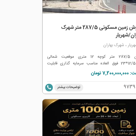
فروش زمین مسکونی 287/5 متر شهرک
ان/شهریار
ریار ، شهرک بهاران
زمین 287/5 متر کوچه 12 متری موقعیت شمالی
ابعاد12/5*23 فوق العاده مناسب سرمایه گذاری قابلیت
 جواز 3 طبقه
7,200,0 تومان
9739
توضیحات بیشتر