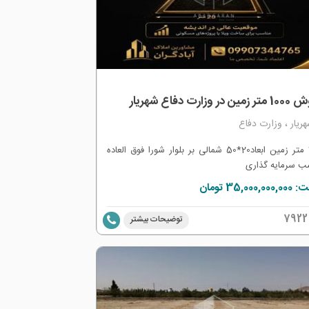
 در وزارت دفاع شهریار
ریار ، وزارت دفاع
1000 متر زمین ابعاد20*50 شمالی بر بلوار شورا فوق العاده
ب سرمایه گذاری
35,000, تومان
7922
توضیحات بیشتر