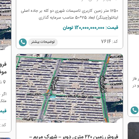
1250 متر زمین کاربری تاسیسات شهری دو کله بر جاده اصلی
اینانلو(چیتگر) ابعاد 25*50 مناسب سرمایه گذاری
قیمت: 120,000,000,000 تومان
کد:
7614
توضیحات بیشتر
موق
فاز
شه
 در
ملک
اگر 
 بهترین
د و
لوکی
قیمت: 000,000
اده
آسان
گیر
کد:
رن)
پارک
‌دهی
عملی
فروش زمین ۲۲۰ متری دوبر – شهرک مریم –