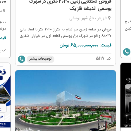
فروش استثنایی زمین 2040 متری در شهرک
1000 متر زمین در ملارد و
یوسفی اندیشه فاز یک
مل
شهریار ، باغ شهر یوسفی
فروش 1000 متر زمین از اراضی وزارت دفاع ابعاد20*50
ان
موقع
فروش دو قطعه زمین هر کدام به متراژ ۲۰۴۰ متر با ابعاد عالی
روش
۳۰×۶۸ واقع در شهرک باغ یوسفی قطعه اول در خیابان شقایق
قیمت: 000,000
قواره جنوبی و قطعه دوم خیابان ارکیده قواره شمالی انشعابات
قیمت: 65,000,000,000 تومان
کامل شهری آب برق و گاز و چاه آب اختصاصی عمیق و
کد:
قانونی قابلیت اخذ جواز ساخت 1000متر تریپلکس با دو گیت
کد:
5117
توضیحات بیشتر
ورودی و نگهبانی 24 ساعته دارای سند شش دانگ عرصه و
اعیان انتقال قطعی به نام خریدار