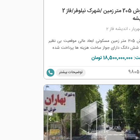
فروش 205 متر زمین /شهرک نیلوفر/فاز 2
یشه
ریار ، اندیشه فاز 2
فروش 205 متر زمین مسکونی ابعاد عالی موقعیت بی نظیر
شش دانگ دارای جواز ساخت هزینه ها پرداخت شده
18,500, تومان
9805
توضیحات بیشتر