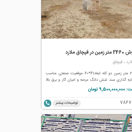
مین در قپچاق ملارد
ارد ، قپچاق
2460 متر زمین دو کله ابعاد41*60 موقعیت صنعتی مناسب
یه گذاری سند شش دانگ عرصه و اعیان گاز و برق بالا
ملک
9,500,0 تومان
7867
توضیحات بیشتر