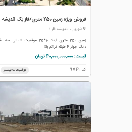
فروش ویژه زمین 250 متری/فاز یک اندیشه
شهریار ، اندیشه فاز 1
زمین 250 متری ابعاد 10*25 موقعیت شمالی 
دانگ جواز 4 طبقه تراکم بالا
قیمت: 40,000,000,000 تومان
کد:
9741
توضیحات بیشتر