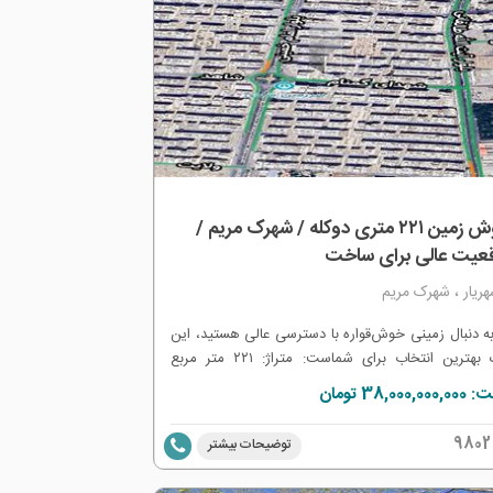
فروش زمین ۲۲۱ متری دوکله / شهرک مریم /
عیت عالی برای ساخت
ریار ، شهرک مریم
به دنبال زمینی خوش‌قواره با دسترسی عالی هستید، این
ملک بهترین انتخاب برای شماست: متراژ: ۲۲۱ متر مربع
شن: شهرک مریم، ورودی طالقانی (دسترسی سریع و
38,000, تومان
) مشخصات فنی: دوکله (نورگیر عالی از دو جهت) بر
ملک: ۹ متر (مناسب برای طراحی نقشه‌های مهندسی و
9802
توضیحات بیشتر
ینگ‌دهی بهینه) وضعیت: آماده برای اخذ جواز و شروع
ات ساخت شهرک مریم به دلیل بافت نوساز، تراکم