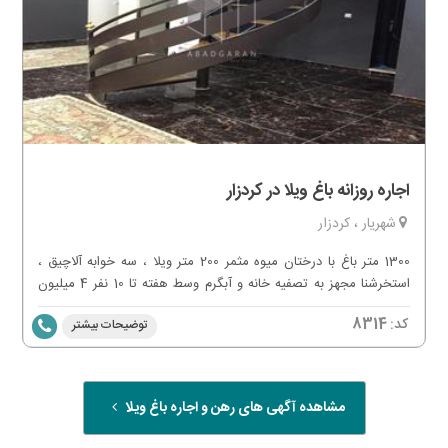
اجاره روزانه باغ ویلا در کردزار
شهریار ، کردزار
1300 متر باغ با درختان میوه مثمر 200 متر ویلا ، سه خوابه آلاچیق ،
استخرشنا مجهز به تصفیه خانه و آبگرم وسط هفته تا 10 نفر 4 میلیون
آخر هفته تا 8 نفر 6 میلیون
کد:
8314
توضیحات بیشتر
مشاهده آگهی های رهن و اجاره باغ ویلا