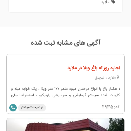
ملارد
آگهی های مشابه ثبت شده
اجاره روزانه باغ ویلا در ملارد
ملارد ، قبچاق
1 هکتار باغ با انواع درختان میوه مثمر 120 متر ویلا ، یک خوابه مبله و
کابینت شده سیستم گرمایشی و سرمایشی باربیکیو ، استخرشنا جای
پارک 30 عدد ماشین ظرفیت تا 40 نفر
کد:
2935
توضیحات بیشتر