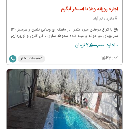
اجاره روزانه ویلا با استخر آبگرم
ملارد ، لم آباد
باغ با انواع درختان میوه مثمر ، در منطقه ای ویلایی نشین و سرسبز 130
متر ویلای دو خوابه و مبله شده محوطه سازی ، گل کاری و نورپردازی
استخر شنای کاشی کاری شده به همراه تصفیه خانه و آبگرم انشعابات آب
- اجاره: 2,500,000 تومان
شهری لوله کشی ، برق و سیستم گرمایشی برای کسب اطلاعات بیشتر و
رزرو در تعطیلات نوروز تماس بگیرید
کد:
1563
توضیحات بیشتر