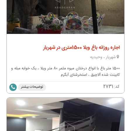
اجاره روزانه باغ ویلا 1500متری در شهریار
شهریار ، وحیدیه
1500 متر باغ با انواع درختان میوه مثمر 80 متر ویلا ، یک خوابه مبله و
کابینت شده آلاچیق ، استخرشنای آبگرم
کد:
2731
توضیحات بیشتر