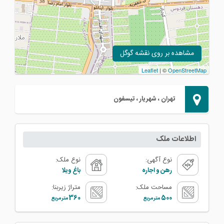
مشاهده بر روی نقشه گوگل
Leaflet
| ©
OpenStreetMap
تهران ، شهریار ، تیسفون
اطلاعات ملک
نوع آگهی:
نوع ملک:
رهن و اجاره
باغ ویلا
مساحت ملک:
متراژ زیربنا:
360
500
متر مربع
متر مربع