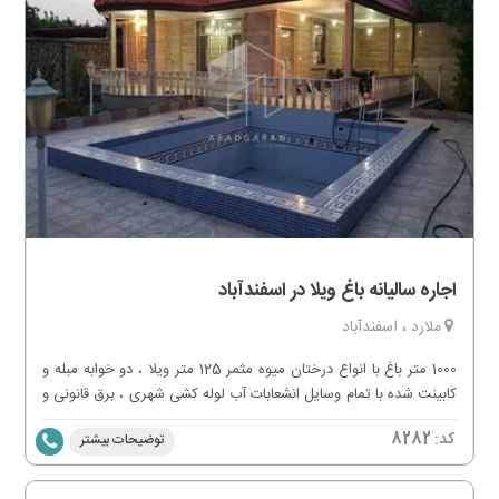
اجاره سالیانه باغ ویلا در اسفندآباد
ملارد ، اسفندآباد
1000 متر باغ با انواع درختان میوه مثمر 125 متر ویلا ، دو خوابه مبله و
کابینت شده با تمام وسایل انشعابات آب لوله کشی شهری ، برق قانونی و
گاز مصرفی استخرشنا مجهز به تصفیه خانه 2 میلیارد رهن کامل قابل
کد:
8282
توضیحات بیشتر
تبدیل