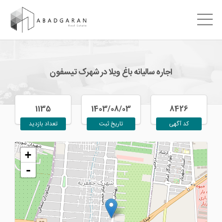
اجاره سالیانه باغ ویلا در شهرک تیسفون
1135
1403/08/03
8426
کد آگهی
تاریخ ثبت
تعداد بازدید
+
-