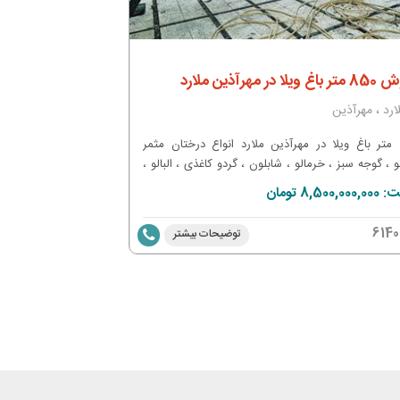
یلا در مهرآذین ملارد
ارد ، مهرآذین
850 متر باغ ویلا در مهرآذین ملارد انواع درختان مثمر
و ، گوجه سبز ، خرمالو ، شابلون ، گردو کاغذی ، البالو ،
گیلاس و ... ۱۲۰ متر بنای نوساز دو خواب کابینت های گلس
8,500, تومان
ز رو میزی شوفاژ ، کولر گازی نور پردازی حرفه ای با
ریموت ۷ رنگ انشعابات آب ، برق سه فاز و گاز قانونی G20
6140
توضیحات بیشتر
ر شنا کاشی کاری شده چهارفصل کف واش بتن قابل
شست شو باربیکیو با گاز و ذغال ۲ منظوره تنور گلی برای
پخت نان محلی جای پارک بالای ۱۰ خودرو برای مهمانی
آلاچیق ۲۰ متری آتشگاه و اتاقک شیشه ای روی سقف
ب هر فصلی نور پردازی کامل کاملا ویلا سازی شده
کوچه باغی پهن و دلباز نگهبانی ۲۴ ساعته امنیت کامل
ضه فقط نصف نقد نصف خودرو سند مالکیت تک برگ
و اعیان ( با کاربری باغ ویلا )