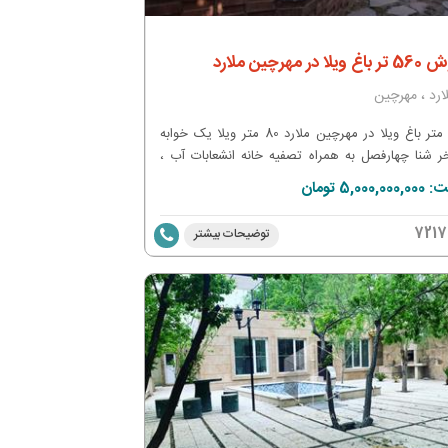
یلا در مهرچین ملارد
ارد ، مهرچین
500 متر باغ ویلا در مهرچین ملارد 80 متر ویلا یک خوابه
ر شنا چهارفصل به همراه تصفیه خانه انشعابات آب ،
مصرفی واگذاری ملک به صورت بنچاق و قولنامه از سند
5,000, تومان
 عرصه و اعیان
7217
توضیحات بیشتر