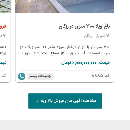
باغ ویلا 300 متری در رزکان
فروش 850 متر باغ و
شهریار ، رزکان
مل
300 متر باغ با انواع درختان میوه مثمر 120 متر ویلا ، دو
خوابه انشعابات آب ، برق و گاز مشاع استخرشنا مجهز به
زردال
تصفیه خانه واگذاری ملک به صورت سند تک برگ
قیمت: 6,000,000,000 تومان
قیمت: 000,000
، گا
کد:
8885
کد:
توضیحات بیشتر
استخ
مشاهده آگهی های فروش باغ ویلا
مناس
معاو
عرصه 