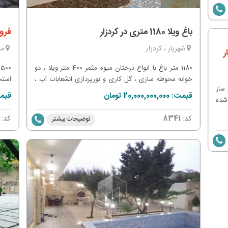
مادر
باغ ویلا 1180 متری در کردزار
فروش 560 تر باغ و
شهریار ، کردزار
مل
1180 متر باغ با انواع درختان میوه مثمر 400 متر ویلا ، دو
خوابه محوطه سازی ، گل کاری و نورپردازی انشعابات آب ،
استخ
 متر ویلا نو ساز
برق و گاز قانونی چاه آب اختصاصی استخرشنا سرپوشیده
برق 
قیمت: 20,000,000,000 تومان
قیمت: 000,000
 شده
مجهز به تصفیه خانه و جکوزی و آبگرم نامه جهاد کشاورزی
مادر
 به
واگذاری ملک بصورت قولنامه و وکالت از سند مادر معاوضه
کد:
8341
کد:
توضیحات بیشتر
با آپارتمان ، زمین و ماشین هم دارد