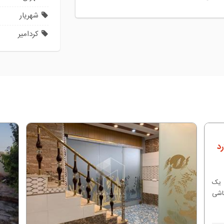
شهریار
کردامیر
ارد 80 متر ویلا یک
کاشی
د و
 گاز