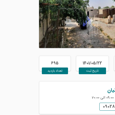
695
1401/05/22
تاریخ ثبت
تعداد بازدید
یان
2
0902