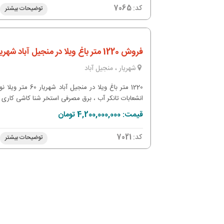
مصرفی واگذاری ملک به صورت قولنامه و وکالت از سند 
کد:
7065
توضیحات بیشتر
عرصه و اعیان
فروش 1220 متر باغ ویلا در منجیل آباد شهریار
شهریار ، منجیل آباد
1220 متر باغ ویلا در منجیل آباد شهریار 60
انشعابات تانکر آب ، برق مصرفی استخر شنا کاشی کاری
به همراه تصفیه خانه محوطه سازی سرسبز واگذاری ملک
قیمت: 4,200,000,000 تومان
صورت قولنامه از سند مادر عرصه و اعیان
کد:
7021
توضیحات بیشتر