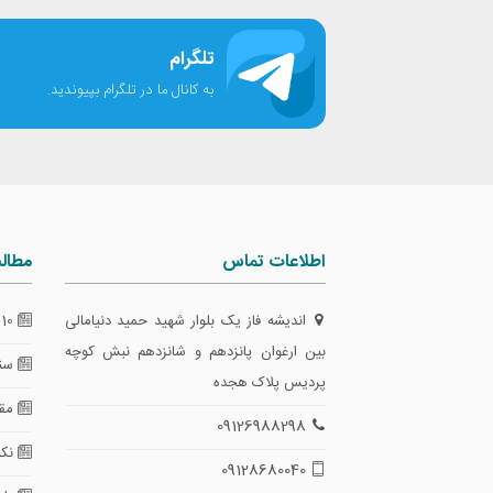
تلگرام
به کانال ما در تلگرام بپیوندید.
اطلاعات تماس
مطال
اندیشه فاز یک بلوار شهید حمید دنیامالی
10 گام طلایی برای تضمین امنیت معاملات
بین ارغوان پانزدهم و شانزدهم نبش کوچه
سند
پردیس پلاک هجده
مقای
09126988298
نکا
09128680040