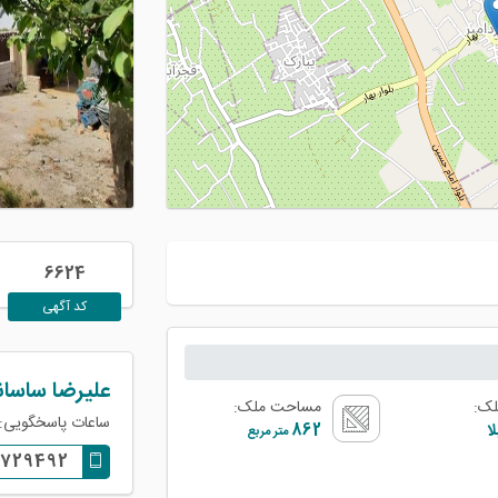
6624
کد آگهی
علیرضا ساسان
لک:
مساحت ملک:
ساعات پاسخگویی: 09:00 الی 0:00
ا
862
متر مربع
8729492