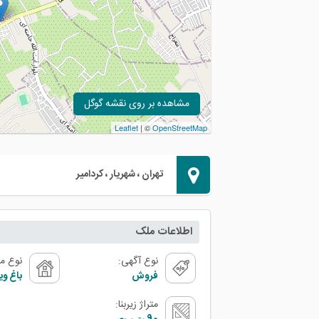
مشاهده بر روی نقشه گوگل
Leaflet
| ©
OpenStreetMap
تهران ، شهریار ، کردامیر
اطلاعات ملک
نوع آگهی:
نوع م
فروش
باغ ویل
متراژ زیربنا: