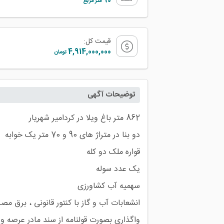
90
متر مربع
قیمت کل:
4,914,000,000
تومان
توضیحات آگهی
واگذاری بصورت قولنامه از سند مادر عرصه و 